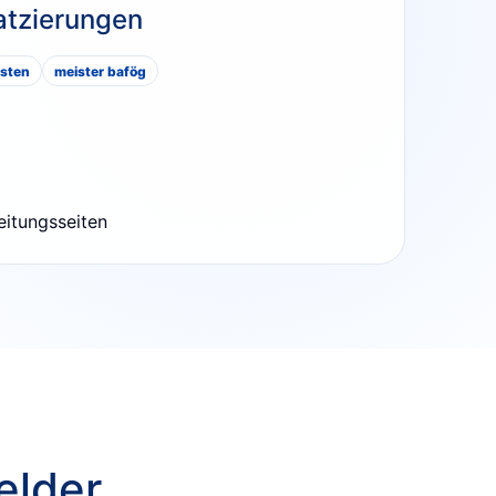
atzierungen
osten
meister bafög
eitungsseiten
elder.