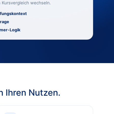
n Kursvergleich wechseln.
üfungskontext
frage
mer-Logik
n Ihren Nutzen.